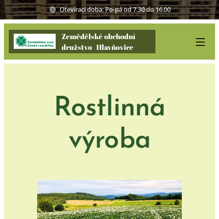
Otevírací doba: Po-pá od 7.30 do 16.00
Zemědělské obchodní
družstvo Hlavňovice
Rostlinná
výroba